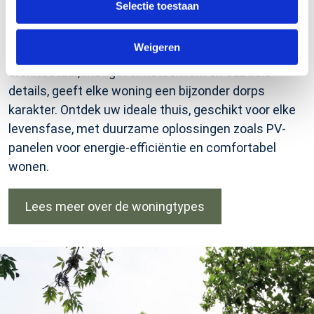
Selectie toestaan
verschillende woningtypes. Dit wordt een
gemeenschap waar diverse doelgroepen
Weigeren
harmonieus samenleven. De eigentijdse
architectuur, met gevelmetselwerk en subtiele
details, geeft elke woning een bijzonder dorps
karakter. Ontdek uw ideale thuis, geschikt voor elke
levensfase, met duurzame oplossingen zoals PV-
panelen voor energie-efficiëntie en comfortabel
wonen.
Lees meer over de woningtypes